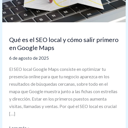
local
y
cómo
salir
primero
Qué es el SEO local y cómo salir primero
en
en Google Maps
Google
Maps
6 de agosto de 2025
El SEO local Google Maps consiste en optimizar tu
presencia online para que tu negocio aparezca en los
resultados de búsquedas cercanas, sobre todo en el
mapa que Google muestra junto a las fichas con estrellas
y dirección. Estar en los primeros puestos aumenta
visitas, llamadas y ventas. Por qué el SEO local es crucial
[…]
Leer más »