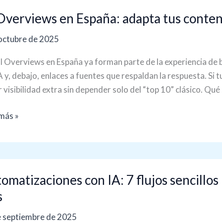
Overviews en España: adapta tus conteni
views
octubre de 2025
a:
ta
I Overviews en España ya forman parte de la experiencia d
A y, debajo, enlaces a fuentes que respaldan la respuesta. Si tu
enidos
 visibilidad extra sin depender solo del “top 10” clásico. Qué
más »
estas
matizaciones
omatizaciones con IA: 7 flujos sencillo
s
e septiembre de 2025
s