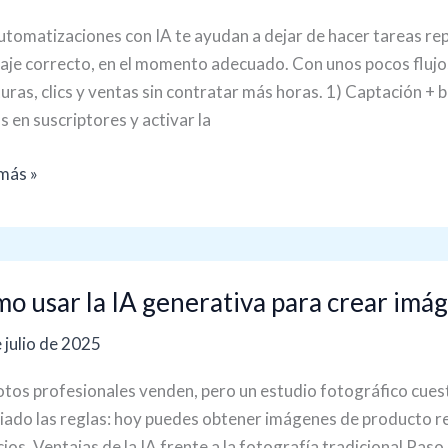
llos
utomatizaciones con IA te ayudan a dejar de hacer tareas rep
je correcto, en el momento adecuado. Con unos pocos fluj
ar
uras, clics y ventas sin contratar más horas. 1) Captación + b
po
as en suscriptores y activar la
er
más »
o
o usar la IA generativa para crear imá
 julio de 2025
ativa
otos profesionales venden, pero un estudio fotográfico cuest
ado las reglas: hoy puedes obtener imágenes de producto real
enes
ios. Ventajas de la IA frente a la fotografía tradicional Pa