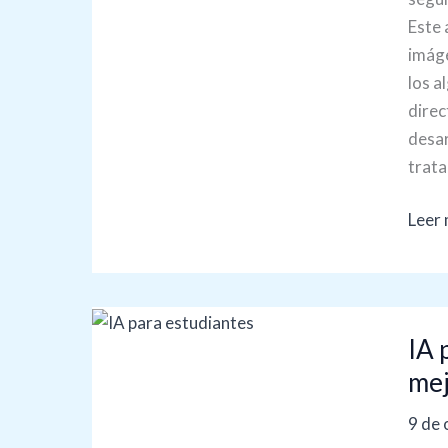
vidas
Este 
imáge
los a
direc
desar
trata
Leer 
IA
IA 
para
estud
mej
Cóm
9 de 
apro