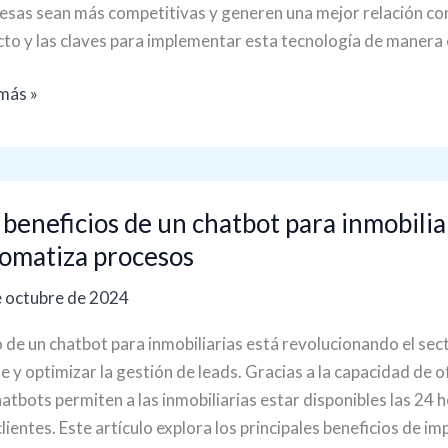
sas sean más competitivas y generen una mejor relación con 
to y las claves para implementar esta tecnología de manera 
más »
 beneficios de un chatbot para inmobilia
icios
omatiza procesos
 octubre de 2024
bot
o de un chatbot para inmobiliarias está revolucionando el sect
iliarias:
te y optimizar la gestión de leads. Gracias a la capacidad de
ra
hatbots permiten a las inmobiliarias estar disponibles las 24 ho
lientes. Este artículo explora los principales beneficios de i
ión