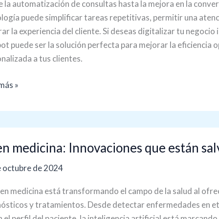
 la automatización de consultas hasta la mejora en la conv
logía puede simplificar tareas repetitivas, permitir una aten
matiza
ar la experiencia del cliente. Si deseas digitalizar tu negocio i
esos
ot puede ser la solución perfecta para mejorar la eficiencia 
nalizada a tus clientes.
más »
en medicina: Innovaciones que están sal
ina:
 octubre de 2024
aciones
 en medicina está transformando el campo de la salud al ofr
n
ósticos y tratamientos. Desde detectar enfermedades en et
ando
 el perfil del paciente, la inteligencia artificial está marcand