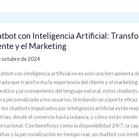
bot
tbot con Inteligencia Artificial: Transf
igencia
ente y el Marketing
cial:
 octubre de 2024
sformando
atbot con inteligencia artificial no es solo una herramienta 
ción
ada que transforma la experiencia del cliente y el marketing
ático y procesamiento del lenguaje natural, estos chatbots
te
a personalizada a los usuarios, brindando un soporte eficaz y
los chatbots impulsados por inteligencia artificial están mejo
trias, desde el comercio hasta la banca, y cómo están siend
eting
rsacional. Con beneficios como la disponibilidad 24/7, la c
ltas y la personalización en tiempo real, un chatbot con inteli