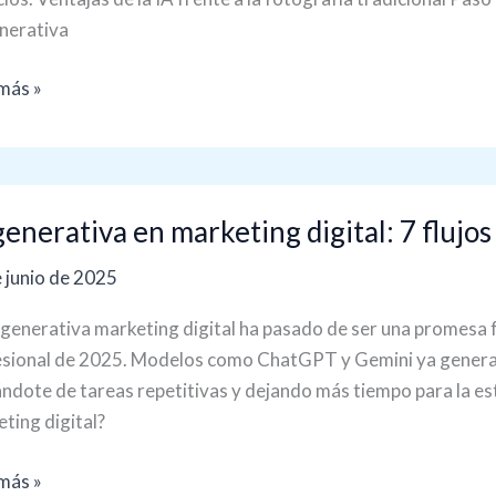
nerativa
ucto
más »
tos
generativa en marketing digital: 7 flujos
ativa
 junio de 2025
eting
l:
 generativa marketing digital ha pasado de ser una promesa fu
sional de 2025. Modelos como ChatGPT y Gemini ya generan 
s
ándote de tareas repetitivas y dejando más tiempo para la est
ting digital?
ran
s
más »