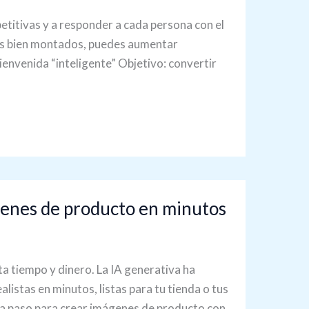
etitivas y a responder a cada persona con el
os bien montados, puedes aumentar
ienvenida “inteligente” Objetivo: convertir
genes de producto en minutos
a tiempo y dinero. La IA generativa ha
istas en minutos, listas para tu tienda o tus
so a paso para crear imágenes de producto con