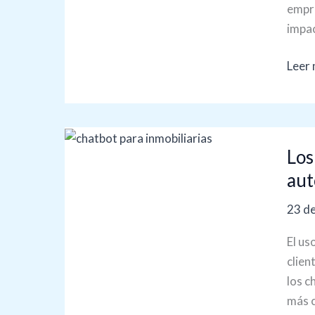
empre
impac
Leer 
Los
Los
benef
de
aut
un
23 de
chat
para
El us
inmob
clien
Mejo
los c
la
más c
atenc