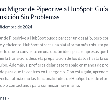
o
o Migrar de Pipedrive a HubSpot: Guía 
ar
nsición Sin Problemas
rive
diciembre de 2024
pot:
r de Pipedrive a HubSpot puede parecer un desafío, pero con
e y eficiente. HubSpot ofrece una plataforma más robusta pa
te, lo que lo convierte en una opción ideal para empresas que 
en la transición: desde la preparación de los datos hasta la 
uipo. Además, si prefieres dejar este trabajo en manos de 
do para que te centres en tu negocio. Con esta guía, aprende
echar al máximo las funcionalidades de HubSpot desde el prim
ición
do o contáctanos para comenzar hoy mismo.
lemas
más »