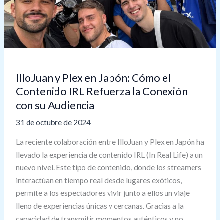
Japón:
Cómo
el
Contenido
IRL
Refuerza
IlloJuan y Plex en Japón: Cómo el
la
Contenido IRL Refuerza la Conexión
Conexión
con su Audiencia
con
su
31 de octubre de 2024
Audiencia
La reciente colaboración entre IlloJuan y Plex en Japón ha
llevado la experiencia de contenido IRL (In Real Life) a un
nuevo nivel. Este tipo de contenido, donde los streamers
interactúan en tiempo real desde lugares exóticos,
permite a los espectadores vivir junto a ellos un viaje
lleno de experiencias únicas y cercanas. Gracias a la
capacidad de transmitir momentos auténticos y no