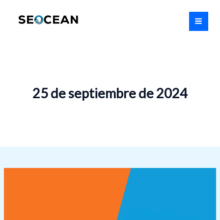
Ir
MAI
al
MEN
contenido
25 de septiembre de 2024
HubSpot
vs
Salesforce:
¿Cuál