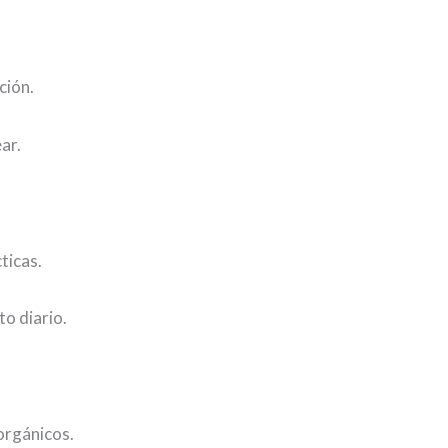
ción.
ar.
ticas.
o diario.
orgánicos.