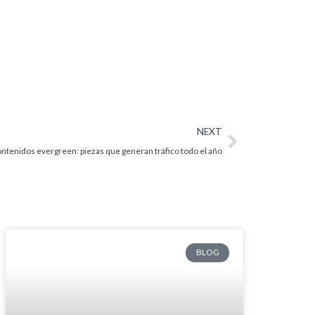
Siguiente
NEXT
ntenidos evergreen: piezas que generan tráfico todo el año
BLOG