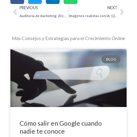
Ant
Sigu
PREVIOUS
NEXT
Auditoría de marketing: 20 checks antes de invertir en ads
Imágenes realistas con IA: 12 consejos prácticos para resultados que parecen foto
Más Consejos y Estrategias para el Crecimiento Online
BLOG
Cómo salir en Google cuando
nadie te conoce