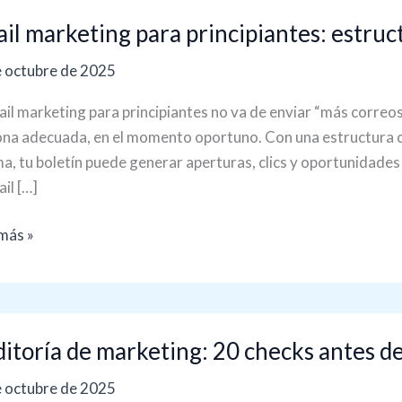
il marketing para principiantes: estruc
eting
 octubre de 2025
ipiantes:
ctura
ail marketing para principiantes no va de enviar “más correos”
na adecuada, en el momento oportuno. Con una estructura cla
a, tu boletín puede generar aperturas, clics y oportunidade
ín
ail […]
ivo
más »
oría
itoría de marketing: 20 checks antes de
ting:
 octubre de 2025