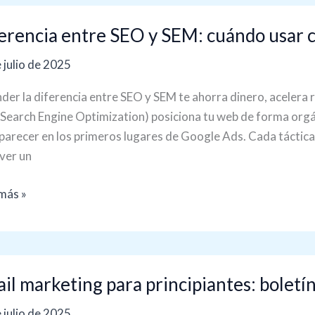
encia
erencia entre SEO y SEM: cuándo usar c
 julio de 2025
der la diferencia entre SEO y SEM te ahorra dinero, acelera r
do
Search Engine Optimization) posiciona tu web de forma orgá
parecer en los primeros lugares de Google Ads. Cada táctica
ver un
tegia
más »
r
il marketing para principiantes: boletín
eting
 julio de 2025