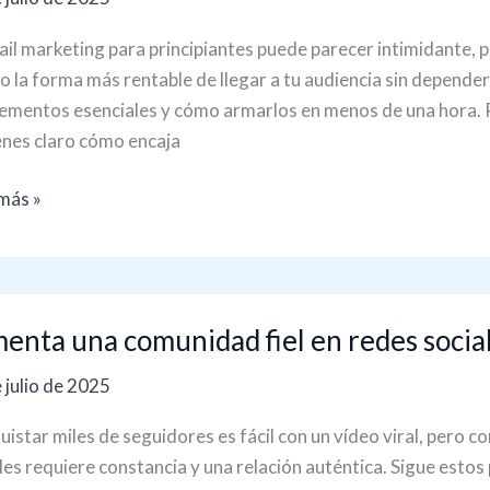
ipiantes:
ín
ail marketing para principiantes puede parecer intimidante, p
ivo
o la forma más rentable de llegar a tu audiencia sin depende
lementos esenciales y cómo armarlos en menos de una hora. P
enes claro cómo encaja
s
más »
nta
enta una comunidad fiel en redes socia
nidad
 julio de 2025
istar miles de seguidores es fácil con un vídeo viral, pero c
s
les requiere constancia y una relación auténtica. Sigue estos