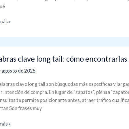
qué
más »
ras
abras clave long tail: cómo encontrarlas 
e agosto de 2025
o
alabras clave long tail son búsquedas más específicas y lar
trarlas
 intención de compra. En lugar de “zapatos”, piensa “zapato
s
nsultas te permite posicionarte antes, atraer tráfico cualifi
tan Son frases muy
ionarte
s
más »