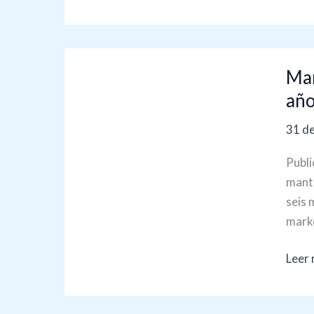
Mark
Mar
de
cont
añ
everg
31 de
pieza
que
Publi
gene
manti
tráfi
seis 
todo
marke
el
año
Leer 