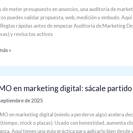
ks
 de meter presupuesto en anuncios, una auditoría de marketi
s
os puedes validar propuesta, web, medición y embudo. Aquí t
. Reglas rápidas antes de empezar Auditoría de Marketing Defi
tir
vas) y revisa tus activos
más »
O
O en marketing digital: sácale partido
eting
septiembre de 2025
l:
e
MO en marketing digital (miedo a perderse algo) acelera decis
do
 (tiempo, stock o plazas). Usado con honestidad, aumenta cli
anza. Aquí tienes una guía práctica para aplicarlo bien desde