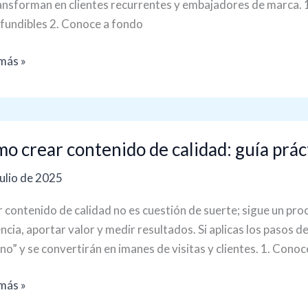
les
ansforman en clientes recurrentes y embajadores de marca. 1
fundibles 2. Conoce a fondo
más »
o
o crear contenido de calidad: guía prác
enido
julio de 2025
ad:
 contenido de calidad no es cuestión de suerte; sigue un pro
ncia, aportar valor y medir resultados. Si aplicas los pasos de
ica
eno” y se convertirán en imanes de visitas y clientes. 1. Conoc
más »