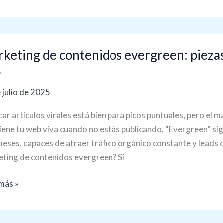
eting
keting de contenidos evergreen: piezas
enidos
o
reen:
 julio de 2025
s
car artículos virales está bien para picos puntuales, pero el
ran
ene tu web viva cuando no estás publicando. “Evergreen” sign
co
meses, capaces de atraer tráfico orgánico constante y leads 
ting de contenidos evergreen? Si
más »